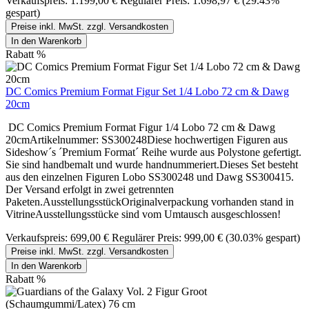
Verkaufspreis:
1.199,00 €
Regulärer Preis:
1.698,97 €
(29.43%
gespart)
Preise inkl. MwSt. zzgl. Versandkosten
In den Warenkorb
Rabatt
%
DC Comics Premium Format Figur Set 1/4 Lobo 72 cm & Dawg
20cm
DC Comics Premium Format Figur 1/4 Lobo 72 cm & Dawg
20cmArtikelnummer: SS300248Diese hochwertigen Figuren aus
Sideshow´s ´Premium Format´ Reihe wurde aus Polystone gefertigt.
Sie sind handbemalt und wurde handnummeriert.Dieses Set besteht
aus den einzelnen Figuren Lobo SS300248 und Dawg SS300415.
Der Versand erfolgt in zwei getrennten
Paketen.AusstellungsstückOriginalverpackung vorhanden stand in
VitrineAusstellungsstücke sind vom Umtausch ausgeschlossen!
Verkaufspreis:
699,00 €
Regulärer Preis:
999,00 €
(30.03% gespart)
Preise inkl. MwSt. zzgl. Versandkosten
In den Warenkorb
Rabatt
%