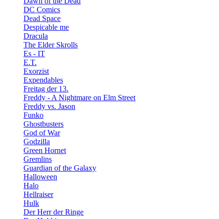
Dawn of the Dead
DC Comics
Dead Space
Despicable me
Dracula
The Elder Skrolls
Es - IT
E.T.
Exorzist
Expendables
Freitag der 13.
Freddy - A Nightmare on Elm Street
Freddy vs. Jason
Funko
Ghostbusters
God of War
Godzilla
Green Hornet
Gremlins
Guardian of the Galaxy
Halloween
Halo
Hellraiser
Hulk
Der Herr der Ringe