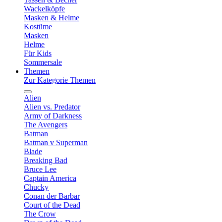
Wackelköpfe
Masken & Helme
Kostüme
Masken
Helme
Für Kids
Sommersale
Themen
Zur Kategorie Themen
Alien
Alien vs. Predator
Army of Darkness
The Avengers
Batman
Batman v Superman
Blade
Breaking Bad
Bruce Lee
Captain America
Chucky
Conan der Barbar
Court of the Dead
The Crow