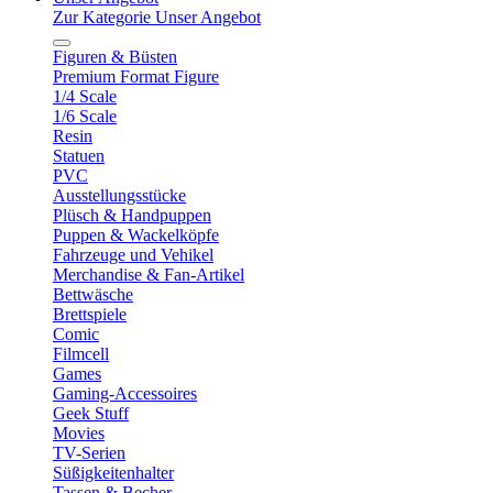
Zur Kategorie Unser Angebot
Figuren & Büsten
Premium Format Figure
1/4 Scale
1/6 Scale
Resin
Statuen
PVC
Ausstellungsstücke
Plüsch & Handpuppen
Puppen & Wackelköpfe
Fahrzeuge und Vehikel
Merchandise & Fan-Artikel
Bettwäsche
Brettspiele
Comic
Filmcell
Games
Gaming-Accessoires
Geek Stuff
Movies
TV-Serien
Süßigkeitenhalter
Tassen & Becher