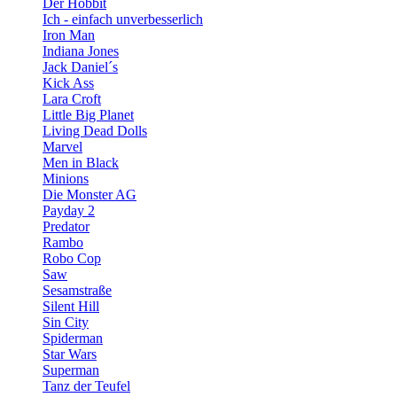
Der Hobbit
Ich - einfach unverbesserlich
Iron Man
Indiana Jones
Jack Daniel´s
Kick Ass
Lara Croft
Little Big Planet
Living Dead Dolls
Marvel
Men in Black
Minions
Die Monster AG
Payday 2
Predator
Rambo
Robo Cop
Saw
Sesamstraße
Silent Hill
Sin City
Spiderman
Star Wars
Superman
Tanz der Teufel