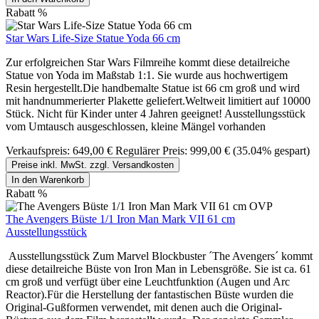
Rabatt
%
Star Wars Life-Size Statue Yoda 66 cm
Zur erfolgreichen Star Wars Filmreihe kommt diese detailreiche
Statue von Yoda im Maßstab 1:1. Sie wurde aus hochwertigem
Resin hergestellt.Die handbemalte Statue ist 66 cm groß und wird
mit handnummerierter Plakette geliefert.Weltweit limitiert auf 10000
Stück. Nicht für Kinder unter 4 Jahren geeignet! Ausstellungsstück
vom Umtausch ausgeschlossen, kleine Mängel vorhanden
Verkaufspreis:
649,00 €
Regulärer Preis:
999,00 €
(35.04% gespart)
Preise inkl. MwSt. zzgl. Versandkosten
In den Warenkorb
Rabatt
%
The Avengers Büste 1/1 Iron Man Mark VII 61 cm
Ausstellungsstück
Ausstellungsstück Zum Marvel Blockbuster ´The Avengers´ kommt
diese detailreiche Büste von Iron Man in Lebensgröße. Sie ist ca. 61
cm groß und verfügt über eine Leuchtfunktion (Augen und Arc
Reactor).Für die Herstellung der fantastischen Büste wurden die
Original-Gußformen verwendet, mit denen auch die Original-