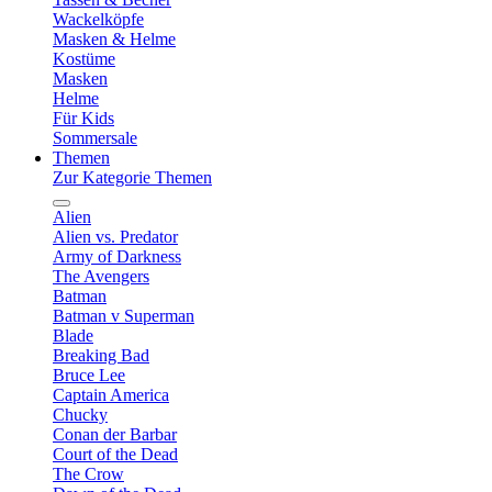
Wackelköpfe
Masken & Helme
Kostüme
Masken
Helme
Für Kids
Sommersale
Themen
Zur Kategorie Themen
Alien
Alien vs. Predator
Army of Darkness
The Avengers
Batman
Batman v Superman
Blade
Breaking Bad
Bruce Lee
Captain America
Chucky
Conan der Barbar
Court of the Dead
The Crow