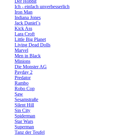
Der Hobbit
Ich - einfach unverbesserlich
Iron Man
Indiana Jones
Jack Daniel´s
Kick Ass
Lara Croft
Little Big Planet
Living Dead Dolls
Marvel
Men in Black
Minions
Die Monster AG
Payday 2
Predator
Rambo
Robo Cop
Saw
Sesamstraße
Silent Hill
Sin City
Spiderman
Star Wars
Superman
Tanz der Teufel