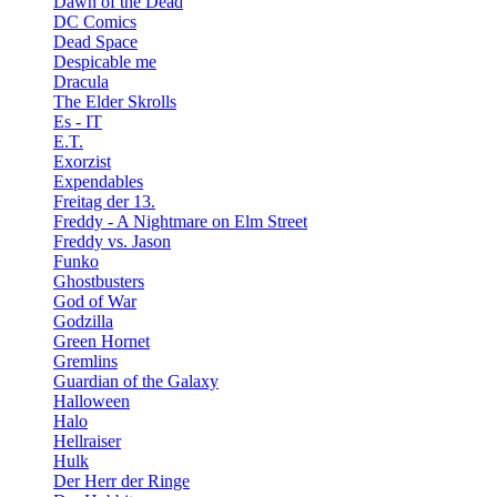
Dawn of the Dead
DC Comics
Dead Space
Despicable me
Dracula
The Elder Skrolls
Es - IT
E.T.
Exorzist
Expendables
Freitag der 13.
Freddy - A Nightmare on Elm Street
Freddy vs. Jason
Funko
Ghostbusters
God of War
Godzilla
Green Hornet
Gremlins
Guardian of the Galaxy
Halloween
Halo
Hellraiser
Hulk
Der Herr der Ringe