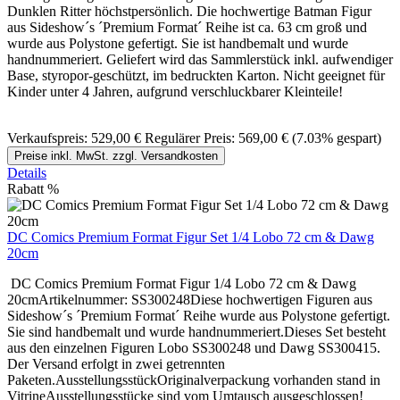
Dunklen Ritter höchstpersönlich. Die hochwertige Batman Figur
aus Sideshow´s ´Premium Format´ Reihe ist ca. 63 cm groß und
wurde aus Polystone gefertigt. Sie ist handbemalt und wurde
handnummeriert. Geliefert wird das Sammlerstück inkl. aufwendiger
Base, styropor-geschützt, im bedruckten Karton. Nicht geeignet für
Kinder unter 4 Jahren, aufgrund verschluckbarer Kleinteile!
Verkaufspreis:
529,00 €
Regulärer Preis:
569,00 €
(7.03% gespart)
Preise inkl. MwSt. zzgl. Versandkosten
Details
Rabatt
%
DC Comics Premium Format Figur Set 1/4 Lobo 72 cm & Dawg
20cm
DC Comics Premium Format Figur 1/4 Lobo 72 cm & Dawg
20cmArtikelnummer: SS300248Diese hochwertigen Figuren aus
Sideshow´s ´Premium Format´ Reihe wurde aus Polystone gefertigt.
Sie sind handbemalt und wurde handnummeriert.Dieses Set besteht
aus den einzelnen Figuren Lobo SS300248 und Dawg SS300415.
Der Versand erfolgt in zwei getrennten
Paketen.AusstellungsstückOriginalverpackung vorhanden stand in
VitrineAusstellungsstücke sind vom Umtausch ausgeschlossen!