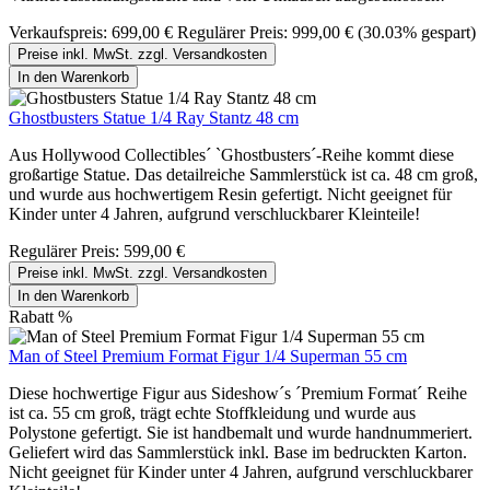
Verkaufspreis:
699,00 €
Regulärer Preis:
999,00 €
(30.03% gespart)
Preise inkl. MwSt. zzgl. Versandkosten
In den Warenkorb
Ghostbusters Statue 1/4 Ray Stantz 48 cm
Aus Hollywood Collectibles´ `Ghostbusters´-Reihe kommt diese
großartige Statue. Das detailreiche Sammlerstück ist ca. 48 cm groß,
und wurde aus hochwertigem Resin gefertigt. Nicht geeignet für
Kinder unter 4 Jahren, aufgrund verschluckbarer Kleinteile!
Regulärer Preis:
599,00 €
Preise inkl. MwSt. zzgl. Versandkosten
In den Warenkorb
Rabatt
%
Man of Steel Premium Format Figur 1/4 Superman 55 cm
Diese hochwertige Figur aus Sideshow´s ´Premium Format´ Reihe
ist ca. 55 cm groß, trägt echte Stoffkleidung und wurde aus
Polystone gefertigt. Sie ist handbemalt und wurde handnummeriert.
Geliefert wird das Sammlerstück inkl. Base im bedruckten Karton.
Nicht geeignet für Kinder unter 4 Jahren, aufgrund verschluckbarer