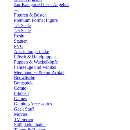
Zur Kategorie Unser Angebot
Figuren & Büsten
Premium Format Figure
1/4 Scale
1/6 Scale
Resin
Statuen
PVC
Ausstellungsstücke
Plüsch & Handpuppen
Puppen & Wackelköpfe
Fahrzeuge und Vehikel
Merchandise & Fan-Artikel
Bettwäsche
Brettspiele
Comic
Filmcell
Games
Gaming-Accessoires
Geek Stuff
Movies
TV-Serien
Süßigkeitenhalter
Tassen & Becher