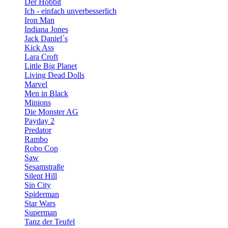
Der Hobbit
Ich - einfach unverbesserlich
Iron Man
Indiana Jones
Jack Daniel´s
Kick Ass
Lara Croft
Little Big Planet
Living Dead Dolls
Marvel
Men in Black
Minions
Die Monster AG
Payday 2
Predator
Rambo
Robo Cop
Saw
Sesamstraße
Silent Hill
Sin City
Spiderman
Star Wars
Superman
Tanz der Teufel