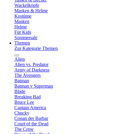
Wackelköpfe
Masken & Helme
Kostüme
Masken
Helme
Für Kids
Sommersale
Themen
Zur Kategorie Themen
Alien
Alien vs. Predator
Army of Darkness
The Avengers
Batman
Batman v Superman
Blade
Breaking Bad
Bruce Lee
Captain America
Chucky
Conan der Barbar
Court of the Dead
The Crow