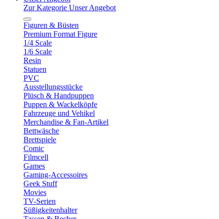
Zur Kategorie Unser Angebot
Figuren & Büsten
Premium Format Figure
1/4 Scale
1/6 Scale
Resin
Statuen
PVC
Ausstellungsstücke
Plüsch & Handpuppen
Puppen & Wackelköpfe
Fahrzeuge und Vehikel
Merchandise & Fan-Artikel
Bettwäsche
Brettspiele
Comic
Filmcell
Games
Gaming-Accessoires
Geek Stuff
Movies
TV-Serien
Süßigkeitenhalter
Tassen & Becher