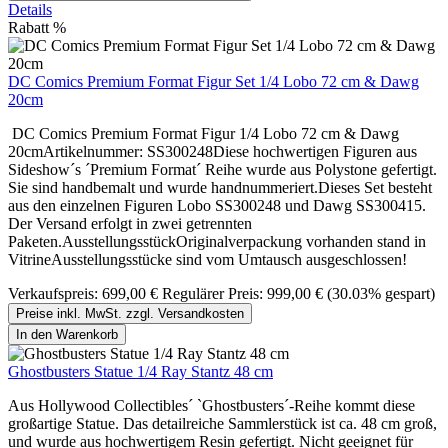
Details
Rabatt
%
DC Comics Premium Format Figur Set 1/4 Lobo 72 cm & Dawg
20cm
DC Comics Premium Format Figur 1/4 Lobo 72 cm & Dawg
20cmArtikelnummer: SS300248Diese hochwertigen Figuren aus
Sideshow´s ´Premium Format´ Reihe wurde aus Polystone gefertigt.
Sie sind handbemalt und wurde handnummeriert.Dieses Set besteht
aus den einzelnen Figuren Lobo SS300248 und Dawg SS300415.
Der Versand erfolgt in zwei getrennten
Paketen.AusstellungsstückOriginalverpackung vorhanden stand in
VitrineAusstellungsstücke sind vom Umtausch ausgeschlossen!
Verkaufspreis:
699,00 €
Regulärer Preis:
999,00 €
(30.03% gespart)
Preise inkl. MwSt. zzgl. Versandkosten
In den Warenkorb
Ghostbusters Statue 1/4 Ray Stantz 48 cm
Aus Hollywood Collectibles´ `Ghostbusters´-Reihe kommt diese
großartige Statue. Das detailreiche Sammlerstück ist ca. 48 cm groß,
und wurde aus hochwertigem Resin gefertigt. Nicht geeignet für