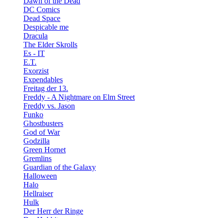
Dawn of the Dead
DC Comics
Dead Space
Despicable me
Dracula
The Elder Skrolls
Es - IT
E.T.
Exorzist
Expendables
Freitag der 13.
Freddy - A Nightmare on Elm Street
Freddy vs. Jason
Funko
Ghostbusters
God of War
Godzilla
Green Hornet
Gremlins
Guardian of the Galaxy
Halloween
Halo
Hellraiser
Hulk
Der Herr der Ringe