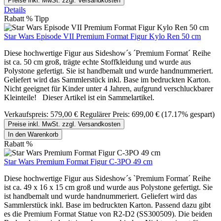
Preise inkl. MwSt. zzgl. Versandkosten
Details
Rabatt
%
Tipp
Star Wars Episode VII Premium Format Figur Kylo Ren 50 cm
Diese hochwertige Figur aus Sideshow´s ´Premium Format´ Reihe
ist ca. 50 cm groß, trägte echte Stoffkleidung und wurde aus
Polystone gefertigt. Sie ist handbemalt und wurde handnummeriert.
Geliefert wird das Sammlerstück inkl. Base im bedruckten Karton.
Nicht geeignet für Kinder unter 4 Jahren, aufgrund verschluckbarer
Kleinteile! Dieser Artikel ist ein Sammelartikel.
Verkaufspreis:
579,00 €
Regulärer Preis:
699,00 €
(17.17% gespart)
Preise inkl. MwSt. zzgl. Versandkosten
In den Warenkorb
Rabatt
%
Star Wars Premium Format Figur C-3PO 49 cm
Diese hochwertige Figur aus Sideshow´s `Premium Format´ Reihe
ist ca. 49 x 16 x 15 cm groß und wurde aus Polystone gefertigt. Sie
ist handbemalt und wurde handnummeriert. Geliefert wird das
Sammlerstück inkl. Base im bedruckten Karton. Passend dazu gibt
es die Premium Format Statue von R2-D2 (SS300509). Die beiden