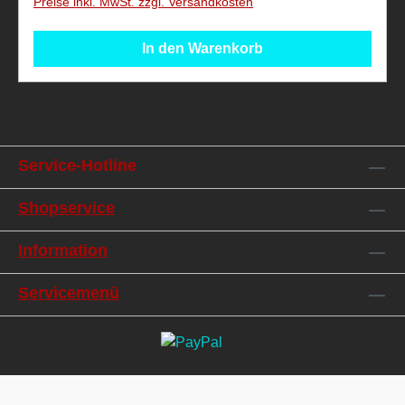
Preise inkl. MwSt. zzgl. Versandkosten
einprogrammierbaren kannst. So lassen sich ganze
Bewegungsabläufe mit einem Tastendruck auslösen.
In den Warenkorb
Insgesamt gibt es über 1.000
Kombinationsmöglichkeiten!Benötigt 6x AA Batterien
(nicht im Lieferumfang enthalten) Nicht geeignet für
Kinder unter 14 Jahren. Nicht geeignet für Kinder
unter 4 Jahren, aufgrund verschluckbarer Kleinteile!
Dieser Artikel ist ein
Service-Hotline
Sammelartikel.
Shopservice
Information
Servicemenü