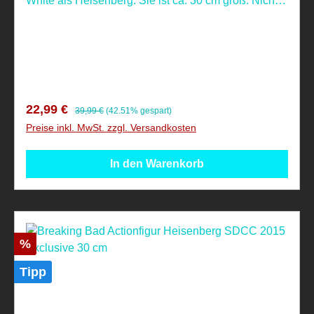
White als Heisenberg. Sie ist ca. 30 cm groß. Nicht
geeignet für Kinder unter 4 Jahren, aufgrund
verschluckbarer Kleinteile! Nicht geeignet für
Kinder unter 14 Jahren.
Verkaufspreis:
Regulärer Preis:
22,99 €
39,99 €
(42.51% gespart)
Preise inkl. MwSt. zzgl. Versandkosten
In den Warenkorb
Rabatt
%
Tipp