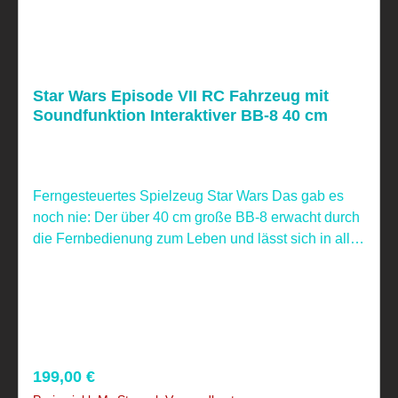
Star Wars Episode VII RC Fahrzeug mit
Soundfunktion Interaktiver BB-8 40 cm
Ferngesteuertes Spielzeug Star Wars Das gab es
noch nie: Der über 40 cm große BB-8 erwacht durch
die Fernbedienung zum Leben und lässt sich in alle
Richtungen steuern. Ausgestattet mit original
Soundeffekten fühlst du dich wie in den Star Wars
Filmen. Dabei ist der kleine Droide seinem großen
Vorbild bis ins kleinste Detail nachempfunden. Der
Clou: Die Fernbedienung hat 10 Programmiertasten,
über die du die unterschiedlichsten Bewegungen
Regulärer Preis:
199,00 €
und Richtungen kombinieren und