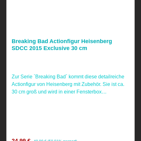
Breaking Bad Actionfigur Heisenberg
SDCC 2015 Exclusive 30 cm
Zur Serie `Breaking Bad´ kommt diese detailreiche
Actionfigur von Heisenberg mit Zubehör. Sie ist ca.
30 cm groß und wird in einer Fensterbox
geliefert.Limitiert auf 1500 Stück. Nicht geeignet für
Kinder unter 4 Jahren, aufgrund verschluckbarer
Kleinteile!
Verkaufspreis:
Regulärer Preis:
24,99 €