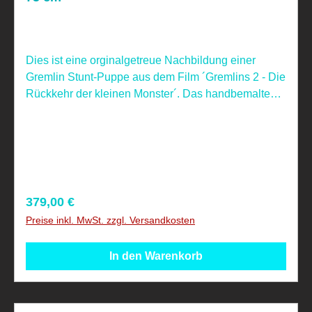
Dies ist eine orginalgetreue Nachbildung einer
Gremlin Stunt-Puppe aus dem Film ´Gremlins 2 - Die
Rückkehr der kleinen Monster´. Das handbemalte
Sammlerstück aus Gummi und Latex ist ca. 75 cm
groß. Als Vorlage diente die im Film verwendete
Original-Puppe. Zur ansprechenden Präsentation
wird ein Metallständer mitgeliefert. Nicht geeignet
für Kinder unter 4 Jahren, aufgrund verschluckbarer
Kleinteile! Dieser Artikel ist ein Sammelartikel.
Regulärer Preis:
379,00 €
Preise inkl. MwSt. zzgl. Versandkosten
In den Warenkorb