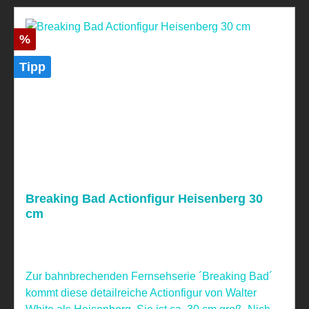
Rabatt
%
Tipp
Breaking Bad Actionfigur Heisenberg 30
cm
Zur bahnbrechenden Fernsehserie ´Breaking Bad´
kommt diese detailreiche Actionfigur von Walter