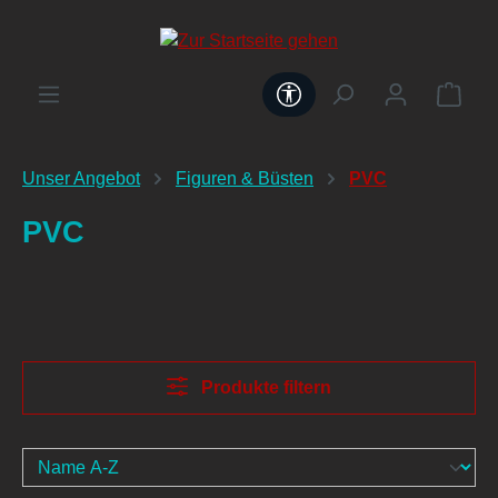
alt springen
Werkzeugleiste anzeig
Unser Angebot
Figuren & Büsten
PVC
PVC
Produkte filtern