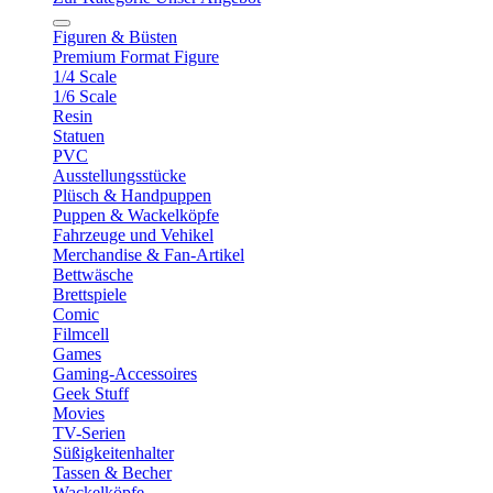
Figuren & Büsten
Premium Format Figure
1/4 Scale
1/6 Scale
Resin
Statuen
PVC
Ausstellungsstücke
Plüsch & Handpuppen
Puppen & Wackelköpfe
Fahrzeuge und Vehikel
Merchandise & Fan-Artikel
Bettwäsche
Brettspiele
Comic
Filmcell
Games
Gaming-Accessoires
Geek Stuff
Movies
TV-Serien
Süßigkeitenhalter
Tassen & Becher
Wackelköpfe