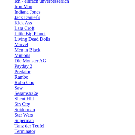
Ich - einfach unverbesserlich
Iron Man
Indiana Jones
Jack Daniel´s
Kick Ass
Lara Croft
Little Big Planet
Living Dead Dolls
Marvel
Men in Black
Minions
Die Monster AG
Payday 2
Predator
Rambo
Robo Cop
Saw
Sesamstraße
Silent Hill
Sin City
Spiderman
Star Wars
Superman
Tanz der Teufel
Terminator