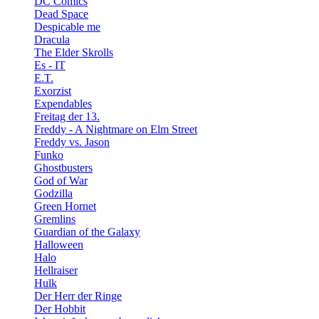
DC Comics
Dead Space
Despicable me
Dracula
The Elder Skrolls
Es - IT
E.T.
Exorzist
Expendables
Freitag der 13.
Freddy - A Nightmare on Elm Street
Freddy vs. Jason
Funko
Ghostbusters
God of War
Godzilla
Green Hornet
Gremlins
Guardian of the Galaxy
Halloween
Halo
Hellraiser
Hulk
Der Herr der Ringe
Der Hobbit