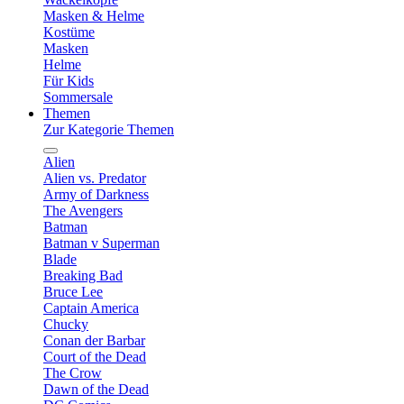
Masken & Helme
Kostüme
Masken
Helme
Für Kids
Sommersale
Themen
Zur Kategorie Themen
Alien
Alien vs. Predator
Army of Darkness
The Avengers
Batman
Batman v Superman
Blade
Breaking Bad
Bruce Lee
Captain America
Chucky
Conan der Barbar
Court of the Dead
The Crow
Dawn of the Dead