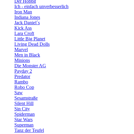
Der Hobbit
Ich - einfach unverbesserlich
Iron Man
Indiana Jones
Jack Daniel´s
Kick Ass
Lara Croft
Little Big Planet
Living Dead Dolls
Marvel
Men in Black
Minions
Die Monster AG
Payday 2
Predator
Rambo
Robo Cop
Saw
Sesamstraße
Silent Hill
Sin City
Spiderman
Star Wars
Superman
Tanz der Teufel