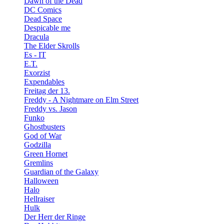
Dawn of the Dead
DC Comics
Dead Space
Despicable me
Dracula
The Elder Skrolls
Es - IT
E.T.
Exorzist
Expendables
Freitag der 13.
Freddy - A Nightmare on Elm Street
Freddy vs. Jason
Funko
Ghostbusters
God of War
Godzilla
Green Hornet
Gremlins
Guardian of the Galaxy
Halloween
Halo
Hellraiser
Hulk
Der Herr der Ringe