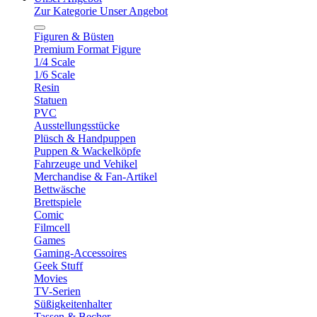
Zur Kategorie Unser Angebot
Figuren & Büsten
Premium Format Figure
1/4 Scale
1/6 Scale
Resin
Statuen
PVC
Ausstellungsstücke
Plüsch & Handpuppen
Puppen & Wackelköpfe
Fahrzeuge und Vehikel
Merchandise & Fan-Artikel
Bettwäsche
Brettspiele
Comic
Filmcell
Games
Gaming-Accessoires
Geek Stuff
Movies
TV-Serien
Süßigkeitenhalter
Tassen & Becher