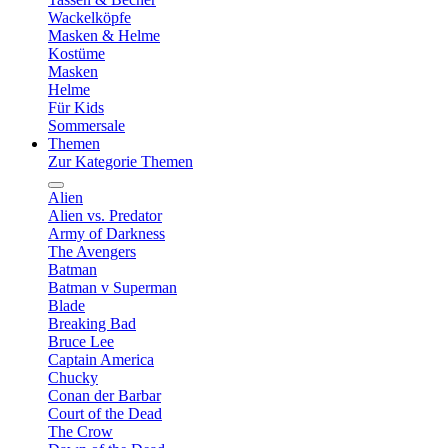
Wackelköpfe
Masken & Helme
Kostüme
Masken
Helme
Für Kids
Sommersale
Themen
Zur Kategorie Themen
Alien
Alien vs. Predator
Army of Darkness
The Avengers
Batman
Batman v Superman
Blade
Breaking Bad
Bruce Lee
Captain America
Chucky
Conan der Barbar
Court of the Dead
The Crow