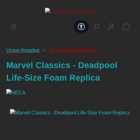
alt springen
Werkzeugleiste anzeig
Unser Angebot
Ausstellungsstücke
Marvel Classics - Deadpool
Life-Size Foam Replica
Bildergalerie überspringen