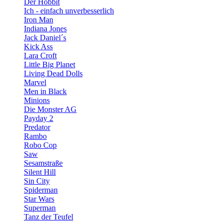
Der Hobbit
Ich - einfach unverbesserlich
Iron Man
Indiana Jones
Jack Daniel´s
Kick Ass
Lara Croft
Little Big Planet
Living Dead Dolls
Marvel
Men in Black
Minions
Die Monster AG
Payday 2
Predator
Rambo
Robo Cop
Saw
Sesamstraße
Silent Hill
Sin City
Spiderman
Star Wars
Superman
Tanz der Teufel