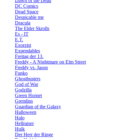
Dawn of the Dead
DC Comics
Dead Space
Despicable me
Dracula
The Elder Skrolls
Es - IT
E.T.
Exorzist
Expendables
Freitag der 13.
Freddy - A Nightmare on Elm Street
Freddy vs. Jason
Funko
Ghostbusters
God of War
Godzilla
Green Hornet
Gremlins
Guardian of the Galaxy
Halloween
Halo
Hellraiser
Hulk
Der Herr der Ringe