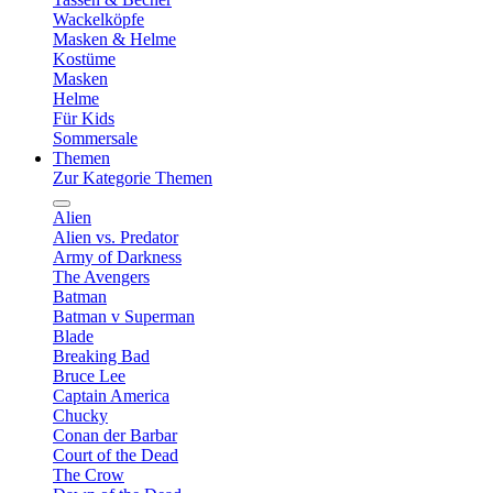
Wackelköpfe
Masken & Helme
Kostüme
Masken
Helme
Für Kids
Sommersale
Themen
Zur Kategorie Themen
Alien
Alien vs. Predator
Army of Darkness
The Avengers
Batman
Batman v Superman
Blade
Breaking Bad
Bruce Lee
Captain America
Chucky
Conan der Barbar
Court of the Dead
The Crow