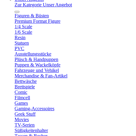
Zur Kategorie Unser Angebot
Figuren & Büsten
Premium Format Figure
1/4 Scale
1/6 Scale
Resin
Statuen
PVC
Ausstellungsstücke
Plüsch & Handpuppen
Puppen & Wackelköpfe
Fahrzeuge und Vehikel
Merchandise & Fan-Artikel
Bettwäsche
Brettspiele
Comic
Filmcell
Games
Gaming-Accessoires
Geek Stuff
Movies
TV-Serien
Süßigkeitenhalter
Tassen & Becher