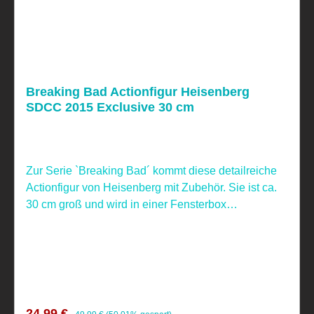
Breaking Bad Actionfigur Heisenberg
SDCC 2015 Exclusive 30 cm
Zur Serie `Breaking Bad´ kommt diese detailreiche
Actionfigur von Heisenberg mit Zubehör. Sie ist ca.
30 cm groß und wird in einer Fensterbox
geliefert.Limitiert auf 1500 Stück. Nicht geeignet für
Kinder unter 4 Jahren, aufgrund verschluckbarer
Kleinteile!
Verkaufspreis:
Regulärer Preis:
24,99 €