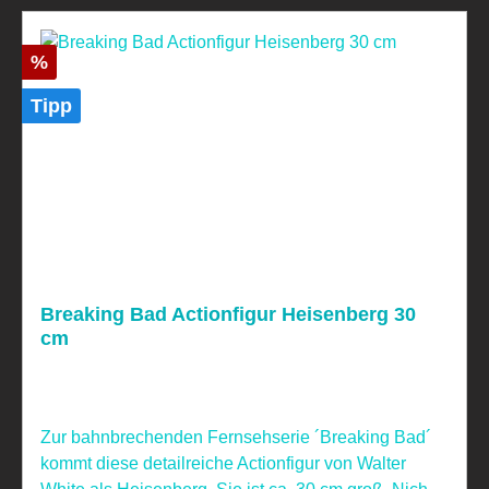
Rabatt
%
Tipp
Breaking Bad Actionfigur Heisenberg 30
cm
Zur bahnbrechenden Fernsehserie ´Breaking Bad´
kommt diese detailreiche Actionfigur von Walter