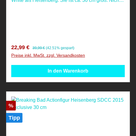
White als Heisenberg. Sie ist ca. 30 cm groß. Nicht
geeignet für Kinder unter 4 Jahren, aufgrund
verschluckbarer Kleinteile! Nicht geeignet für
Kinder unter 14 Jahren.
Verkaufspreis:
Regulärer Preis:
22,99 €
39,99 €
(42.51% gespart)
Preise inkl. MwSt. zzgl. Versandkosten
In den Warenkorb
Rabatt
%
Tipp