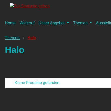
springen
Zur Hauptnavigation springen
Home
Widerruf
Unser Angebot
Themen
Ausstel
Themen
Halo
Halo
Keine Produkte gefunden.