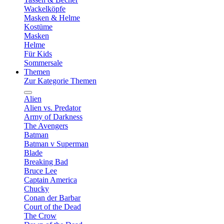
Wackelköpfe
Masken & Helme
Kostüme
Masken
Helme
Für Kids
Sommersale
Themen
Zur Kategorie Themen
Alien
Alien vs. Predator
Army of Darkness
The Avengers
Batman
Batman v Superman
Blade
Breaking Bad
Bruce Lee
Captain America
Chucky
Conan der Barbar
Court of the Dead
The Crow