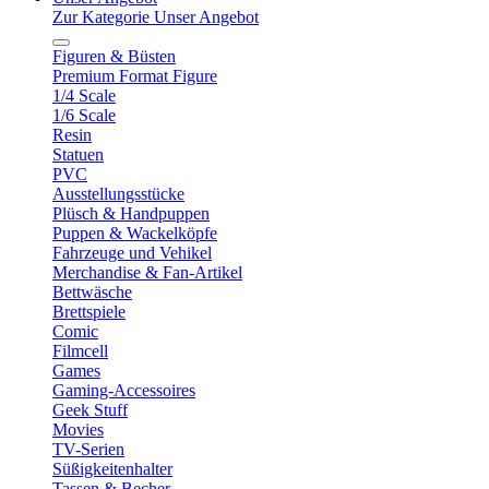
Zur Kategorie Unser Angebot
Figuren & Büsten
Premium Format Figure
1/4 Scale
1/6 Scale
Resin
Statuen
PVC
Ausstellungsstücke
Plüsch & Handpuppen
Puppen & Wackelköpfe
Fahrzeuge und Vehikel
Merchandise & Fan-Artikel
Bettwäsche
Brettspiele
Comic
Filmcell
Games
Gaming-Accessoires
Geek Stuff
Movies
TV-Serien
Süßigkeitenhalter
Tassen & Becher