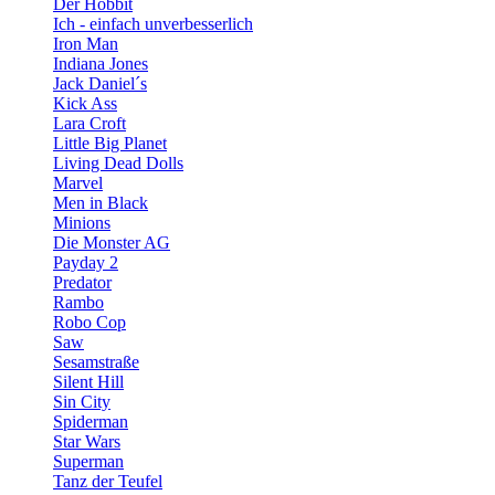
Der Hobbit
Ich - einfach unverbesserlich
Iron Man
Indiana Jones
Jack Daniel´s
Kick Ass
Lara Croft
Little Big Planet
Living Dead Dolls
Marvel
Men in Black
Minions
Die Monster AG
Payday 2
Predator
Rambo
Robo Cop
Saw
Sesamstraße
Silent Hill
Sin City
Spiderman
Star Wars
Superman
Tanz der Teufel