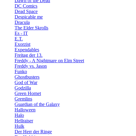
Dawn of the Dead
DC Comics
Dead Space
Despicable me
Dracula
The Elder Skrolls
Es - IT
E.T.
Exorzist
Expendables
Freitag der 13.
Freddy - A Nightmare on Elm Street
Freddy vs. Jason
Funko
Ghostbusters
God of War
Godzilla
Green Hornet
Gremlins
Guardian of the Galaxy
Halloween
Halo
Hellraiser
Hulk
Der Herr der Ringe