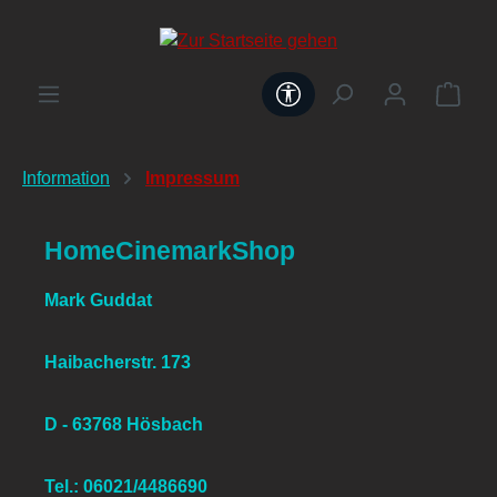
alt springen
Werkzeugleiste anzeig
Information
Impressum
HomeCinemarkShop
Mark Guddat
Haibacherstr. 173
D - 63768 Hösbach
Tel.: 06021/4486690