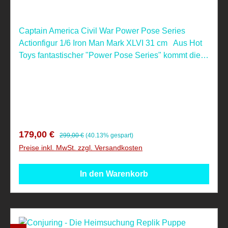
Captain America Civil War Power Pose Series
Actionfigur 1/6 Iron Man Mark XLVI 31 cm Aus Hot
Toys fantastischer "Power Pose Series" kommt diese
großartige Figur aus dem Film "Captain America
Civil War". Sie ist ca. 31 cm groß, verfügt über 28
verschiedene Leuchtfunktionen und wird mit
Figurenständer geliefert. Die Figuren aus der PPS-
Reihe sind nur bedingt beweglich und speziell für
bestimmte Actionposen vorgesehen. Nicht geeignet
Verkaufspreis:
Regulärer Preis:
179,00 €
299,00 €
(40.13% gespart)
für Kinder unter 4 Jahren, aufgrund verschluckbarer
Preise inkl. MwSt. zzgl. Versandkosten
Kleinteile! Dieser Artikel ist ein Sammelartikel und
kein Spielzeug und somit nur für Erwachsene
In den Warenkorb
geeignet!