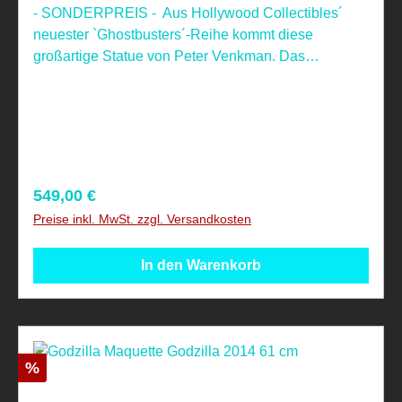
- SONDERPREIS - Aus Hollywood Collectibles´
neuester `Ghostbusters´-Reihe kommt diese
großartige Statue von Peter Venkman. Das
detailreiche Sammlerstück ist ca. 48 cm groß und
wurde aus hochwertigem Resin gefertigt. Weltweit
limitiert auf 1000 Stück. Nicht geeignet für Kinder
unter 4 Jahren, aufgrund verschluckbarer Kleinteile!
Regulärer Preis:
549,00 €
Preise inkl. MwSt. zzgl. Versandkosten
In den Warenkorb
Rabatt
%