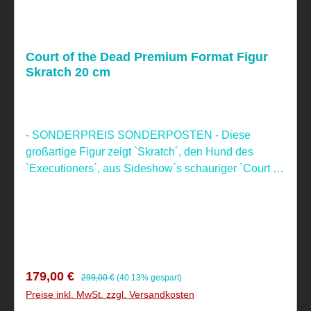
Court of the Dead Premium Format Figur
Skratch 20 cm
- SONDERPREIS SONDERPOSTEN - Diese
großartige Figur zeigt `Skratch´, den Hund des
`Executioners´, aus Sideshow´s schauriger `Court of
the Dead´-Kollektion! Die hochwertige Figur aus
Sideshow´s `Premium Format´ Reihe ist ca. 20 cm
groß und wurde aus Polystone gefertigt. Sie ist
handbemalt und wurde handnummeriert. Geliefert
wird das Sammlerstück inkl. aufwendiger Base,
styropor-geschützt, im bedruckten
Verkaufspreis:
Regulärer Preis:
179,00 €
299,00 €
(40.13% gespart)
Karton.Produktgröße: 20 x 17 x 26 cm Nicht
Preise inkl. MwSt. zzgl. Versandkosten
geeignet für Kinder unter 4 Jahren, aufgrund