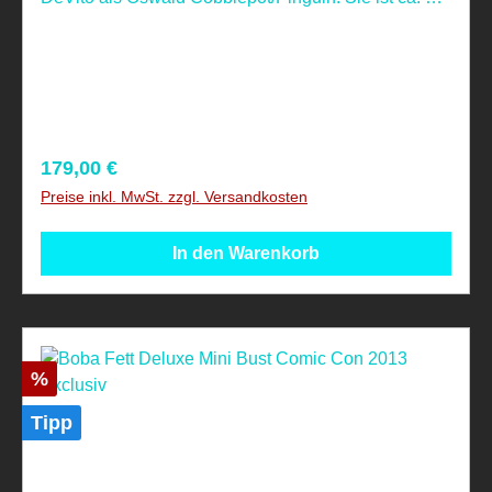
cm groß und trägt echte Stoffkleidung. Nicht
geeignet für Kinder unter 4 Jahren!
Regulärer Preis:
179,00 €
Preise inkl. MwSt. zzgl. Versandkosten
In den Warenkorb
Rabatt
%
Tipp