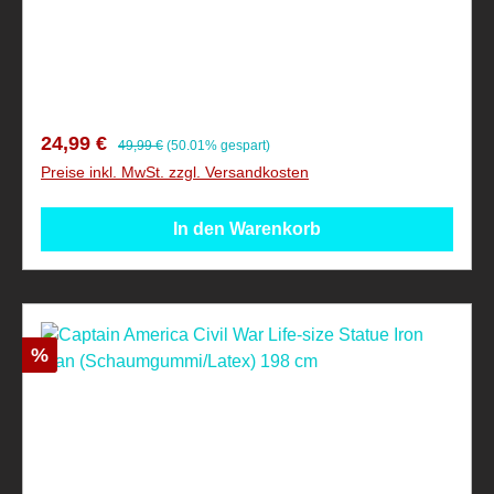
Kinder unter 4 Jahren, aufgrund verschluckbarer
Kleinteile!
Verkaufspreis:
Regulärer Preis:
24,99 €
49,99 €
(50.01% gespart)
Preise inkl. MwSt. zzgl. Versandkosten
In den Warenkorb
Rabatt
%