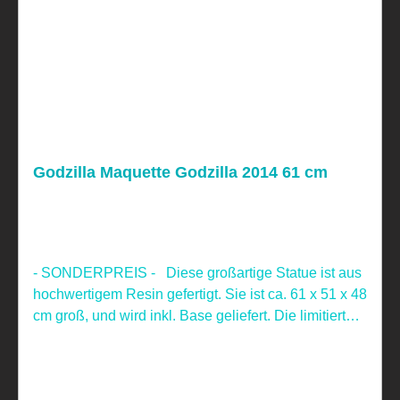
Godzilla Maquette Godzilla 2014 61 cm
- SONDERPREIS - Diese großartige Statue ist aus
hochwertigem Resin gefertigt. Sie ist ca. 61 x 51 x 48
cm groß, und wird inkl. Base geliefert. Die limitierte
Figur ist handbemalt und nummeriert. Sideshow
Collectibles Nicht für Kinder unter 4 Jahren geeignet,
aufgrund verschluckbarer Kleinteile!