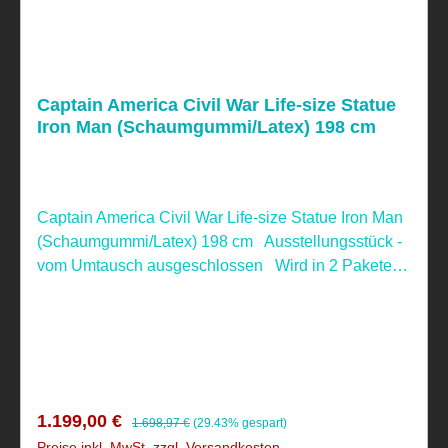
Captain America Civil War Life-size Statue
Iron Man (Schaumgummi/Latex) 198 cm
Captain America Civil War Life-size Statue Iron Man
(Schaumgummi/Latex) 198 cm Ausstellungsstück -
vom Umtausch ausgeschlossen Wird in 2 Paketen
versandt, Versand liegt bei 122,00 €, kann auch
gerne abgeholt werden
Verkaufspreis:
Regulärer Preis:
1.199,00 €
1.698,97 €
(29.43% gespart)
Preise inkl. MwSt. zzgl. Versandkosten