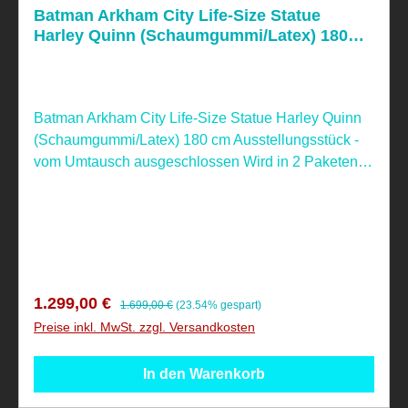
Batman Arkham City Life-Size Statue
Harley Quinn (Schaumgummi/Latex) 180
cm
Batman Arkham City Life-Size Statue Harley Quinn
(Schaumgummi/Latex) 180 cm Ausstellungsstück -
vom Umtausch ausgeschlossen Wird in 2 Paketen
geliefert, Versand € 122,00, kann auch gerne
abgeholt werden!
Verkaufspreis:
Regulärer Preis:
1.299,00 €
1.699,00 €
(23.54% gespart)
Preise inkl. MwSt. zzgl. Versandkosten
In den Warenkorb