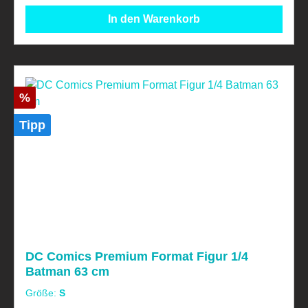
verschluckbarer Kleinteile!
In den Warenkorb
Rabatt
%
Tipp
DC Comics Premium Format Figur 1/4
Batman 63 cm
Größe:
S