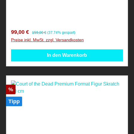
ein Sammlerartikel!
Verkaufspreis:
Regulärer Preis:
99,00 €
159,00 €
(37.74% gespart)
Preise inkl. MwSt. zzgl. Versandkosten
In den Warenkorb
Rabatt
%
Tipp