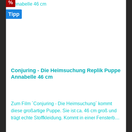
Rabatt
%
Tipp
Conjuring - Die Heimsuchung Replik Puppe
Annabelle 46 cm
Zum Film ´Conjuring - Die Heimsuchung´ kommt
diese großartige Puppe. Sie ist ca. 46 cm groß und
trägt echte Stoffkleidung. Kommt in einer Fensterbox
geliefert. Nicht geeignet für Kinder unter 4 Jahren,
aufgrund verschluckbarer Kleinteile! Dieser Artikel ist