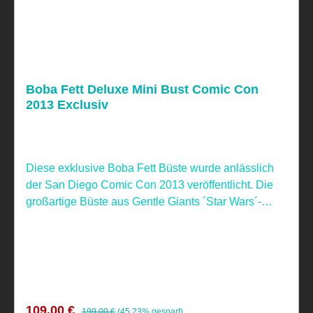
Boba Fett Deluxe Mini Bust Comic Con
2013 Exclusiv
Diese exklusive Boba Fett Büste wurde anlässlich
der San Diego Comic Con 2013 veröffentlicht. Die
großartige Büste aus Gentle Giants ´Star Wars´-
Reihe wurde aus qualtitativ hochwertigem Polystone
gefertigt. Sie kommt im Maßstab 1/6 und ist ca. 16
cm groß und auf 2500 Stück limitiert. Geliefert wird
das limitierte und handnummerierte Sammlerstück
mit Echtheitszertifikat in einer Fensterbox.
Verkaufspreis:
Regulärer Preis:
109,00 €
199,00 €
(45.23% gespart)