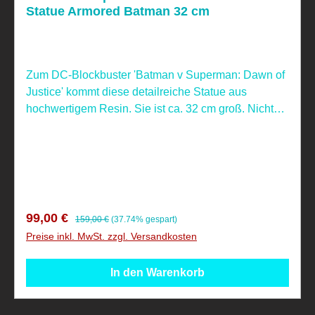
Statue Armored Batman 32 cm
Zum DC-Blockbuster 'Batman v Superman: Dawn of
Justice' kommt diese detailreiche Statue aus
hochwertigem Resin. Sie ist ca. 32 cm groß. Nicht
geeignet für Kinder unter 4 Jahren, aufgrund
verschluckbarer Kleinteile! Dieser Artikel ist ein
Sammelartikel.
Verkaufspreis:
Regulärer Preis:
99,00 €
159,00 €
(37.74% gespart)
Preise inkl. MwSt. zzgl. Versandkosten
In den Warenkorb