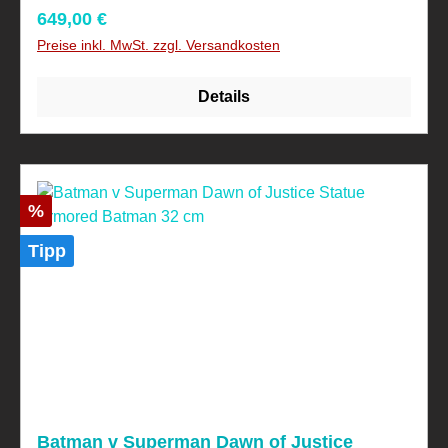
4 Jahren, aufgrund verschluckbarer Kleinteile!
Regulärer Preis:
649,00 €
Preise inkl. MwSt. zzgl. Versandkosten
Details
Rabatt
%
Tipp
Batman v Superman Dawn of Justice