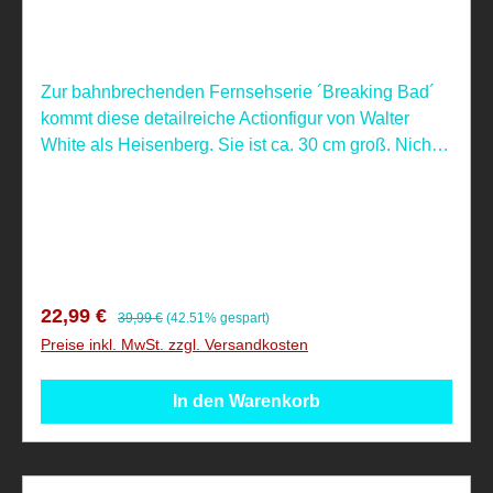
Zur bahnbrechenden Fernsehserie ´Breaking Bad´
kommt diese detailreiche Actionfigur von Walter
White als Heisenberg. Sie ist ca. 30 cm groß. Nicht
geeignet für Kinder unter 4 Jahren, aufgrund
verschluckbarer Kleinteile! Nicht geeignet für
Kinder unter 14 Jahren.
Verkaufspreis:
Regulärer Preis:
22,99 €
39,99 €
(42.51% gespart)
Preise inkl. MwSt. zzgl. Versandkosten
In den Warenkorb