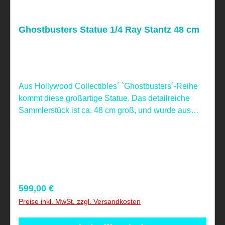
Ghostbusters Statue 1/4 Ray Stantz 48 cm
Aus Hollywood Collectibles´ `Ghostbusters´-Reihe
kommt diese großartige Statue. Das detailreiche
Sammlerstück ist ca. 48 cm groß, und wurde aus
hochwertigem Resin gefertigt. Nicht geeignet für
Kinder unter 4 Jahren, aufgrund verschluckbarer
Kleinteile!
Regulärer Preis:
599,00 €
Preise inkl. MwSt. zzgl. Versandkosten