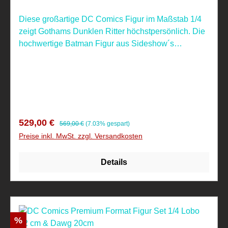
Diese großartige DC Comics Figur im Maßstab 1/4
zeigt Gothams Dunklen Ritter höchstpersönlich. Die
hochwertige Batman Figur aus Sideshow´s
´Premium Format´ Reihe ist ca. 63 cm groß und
wurde aus Polystone gefertigt. Sie ist handbemalt
und wurde handnummeriert. Geliefert wird das
Sammlerstück inkl. aufwendiger Base, styropor-
geschützt, im bedruckten Karton. Nicht geeignet für
Kinder unter 4 Jahren, aufgrund verschluckbarer
Verkaufspreis:
Regulärer Preis:
529,00 €
569,00 €
(7.03% gespart)
Kleinteile!
Preise inkl. MwSt. zzgl. Versandkosten
Details
Rabatt
%