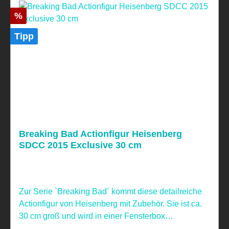
Rabatt
%
Tipp
Breaking Bad Actionfigur Heisenberg
SDCC 2015 Exclusive 30 cm
Zur Serie `Breaking Bad´ kommt diese detailreiche
Actionfigur von Heisenberg mit Zubehör. Sie ist ca.
30 cm groß und wird in einer Fensterbox
geliefert.Limitiert auf 1500 Stück. Nicht geeignet für