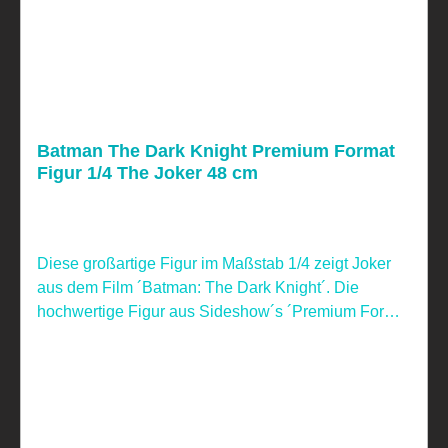
Batman The Dark Knight Premium Format
Figur 1/4 The Joker 48 cm
Diese großartige Figur im Maßstab 1/4 zeigt Joker
aus dem Film ´Batman: The Dark Knight´. Die
hochwertige Figur aus Sideshow´s ´Premium Format
´ Reihe ist ca. 48 cm groß und wurde aus Polystone
gefertigt. Sie ist handbemalt und wurde
handnummeriert. Geliefert wird das Sammlerstück
inkl. aufwendiger Base, styropor-geschützt, im
bedruckten Karton. Nicht geeignet für Kinder unter