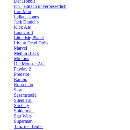
Der Hobbit
Ich - einfach unverbesserlich
Iron Man
Indiana Jones
Jack Daniel´s
Kick Ass
Lara Croft
Little Big Planet
Living Dead Dolls
Marvel
Men in Black
Minions
Die Monster AG
Payday 2
Predator
Rambo
Robo Cop
Saw
Sesamstraße
Silent Hill
Sin City
Spiderman
Star Wars
Superman
Tanz der Teufel