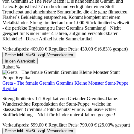
von Gremlins 2: The New Batch! Die handbemalte Gummi und
Latex-Figurist fast 77 cm hoch und verfügt über einen Stoff
Trenchcoat und abnehmbare Sonnenbrille, die alle ganz filmgetreu
Flasher`s Bekleidung entsprechen. Kommt komplett mit einem
Metallständer. Streng limitiert auf nur 1.000 Stück limitiert weltweit
- die perfekte Ergänzung zu Ihrer Gremlins Sammlung! Nicht
geeignet für Kinder unter 4 Jahren, aufgrund verschluckbarer
Kleinteile! Dieser Artikel ist ein Sammelartikel.
Verkaufspreis:
409,00 €
Regulärer Preis:
439,00 €
(6.83% gespart)
Preise inkl. MwSt. zzgl. Versandkosten
In den Warenkorb
Rabatt
%
Greta - The female Gremlin Gremlins Kleine Monster Stunt-Puppe
Replika
Streng limitiertes 1:1 Replikat von Greta der Gremlins-Dame.
Wunderschöne Reproduktion der Stunt-Puppe, welche im
klassischen Gremlins 2 Film benutzt wurde. Inklusive echter
Stoffbekleidung. Nicht für Kinder unter 4 Jahren geeignet!
Verkaufspreis:
599,00 €
Regulärer Preis:
799,00 €
(25.03% gespart)
Preise inkl. MwSt. zzgl. Versandkosten