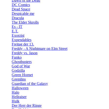
Dawn of the Dead
DC Comics
Dead Space
Despicable me
Dracula
The Elder Skrolls
Es - IT
E.T.
Exorzist
Expendables
Freitag der 13.
Freddy - A Nightmare on Elm Street
Freddy vs. Jason
Funko
Ghostbusters
God of War
Godzilla
Green Hornet
Gremlins
Guardian of the Galaxy
Halloween
Halo
Hellraiser
Hulk
Der Herr der Ringe