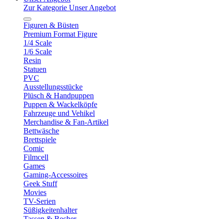
Zur Kategorie Unser Angebot
Figuren & Büsten
Premium Format Figure
1/4 Scale
1/6 Scale
Resin
Statuen
PVC
Ausstellungsstücke
Plüsch & Handpuppen
Puppen & Wackelköpfe
Fahrzeuge und Vehikel
Merchandise & Fan-Artikel
Bettwäsche
Brettspiele
Comic
Filmcell
Games
Gaming-Accessoires
Geek Stuff
Movies
TV-Serien
Süßigkeitenhalter
Tassen & Becher