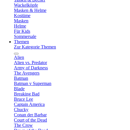
Wackelköpfe
Masken & Helme
Kostüme
Masken
Helme
Für Kids
Sommersale
Themen
Zur Kategorie Themen
Alien
Alien vs. Predator
Army of Darkness
The Avengers
Batman
Batman v Superman
Blade
Breaking Bad
Bruce Lee
Captain America
Chucky
Conan der Barbar
Court of the Dead
The Crow