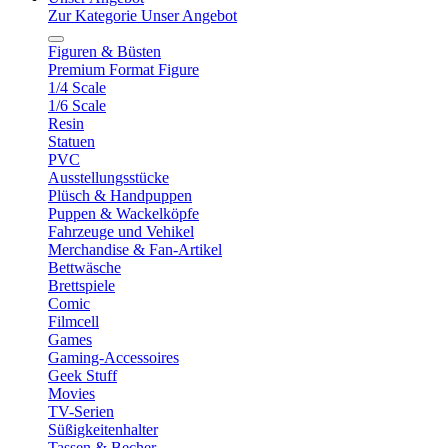
Zur Kategorie Unser Angebot
Figuren & Büsten
Premium Format Figure
1/4 Scale
1/6 Scale
Resin
Statuen
PVC
Ausstellungsstücke
Plüsch & Handpuppen
Puppen & Wackelköpfe
Fahrzeuge und Vehikel
Merchandise & Fan-Artikel
Bettwäsche
Brettspiele
Comic
Filmcell
Games
Gaming-Accessoires
Geek Stuff
Movies
TV-Serien
Süßigkeitenhalter
Tassen & Becher