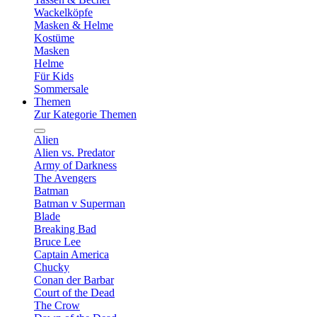
Wackelköpfe
Masken & Helme
Kostüme
Masken
Helme
Für Kids
Sommersale
Themen
Zur Kategorie Themen
Alien
Alien vs. Predator
Army of Darkness
The Avengers
Batman
Batman v Superman
Blade
Breaking Bad
Bruce Lee
Captain America
Chucky
Conan der Barbar
Court of the Dead
The Crow