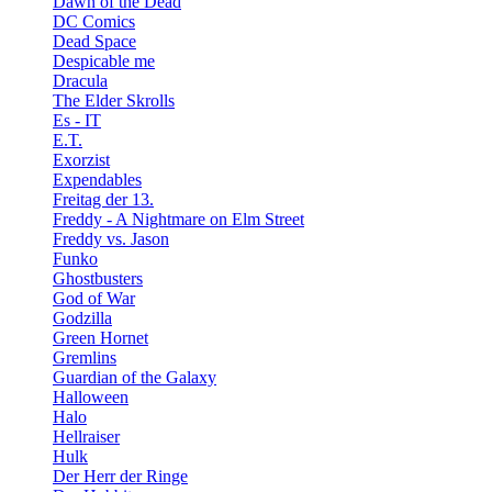
Dawn of the Dead
DC Comics
Dead Space
Despicable me
Dracula
The Elder Skrolls
Es - IT
E.T.
Exorzist
Expendables
Freitag der 13.
Freddy - A Nightmare on Elm Street
Freddy vs. Jason
Funko
Ghostbusters
God of War
Godzilla
Green Hornet
Gremlins
Guardian of the Galaxy
Halloween
Halo
Hellraiser
Hulk
Der Herr der Ringe