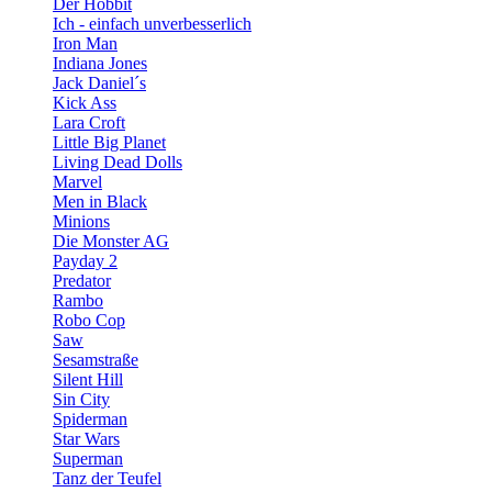
Der Hobbit
Ich - einfach unverbesserlich
Iron Man
Indiana Jones
Jack Daniel´s
Kick Ass
Lara Croft
Little Big Planet
Living Dead Dolls
Marvel
Men in Black
Minions
Die Monster AG
Payday 2
Predator
Rambo
Robo Cop
Saw
Sesamstraße
Silent Hill
Sin City
Spiderman
Star Wars
Superman
Tanz der Teufel