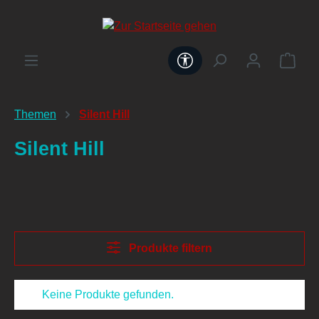
alt springen
Werkzeugleiste anzeig
Themen
Silent Hill
Silent Hill
Produkte filtern
Keine Produkte gefunden.