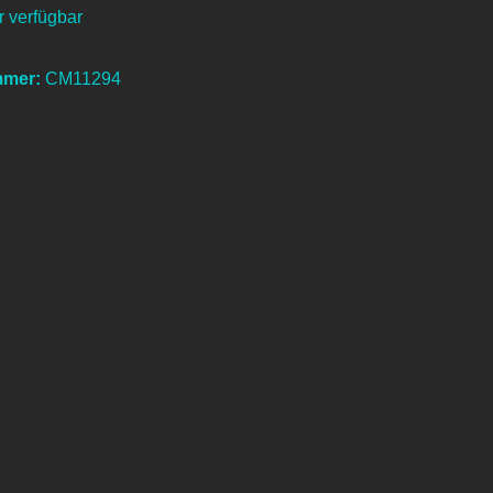
 verfügbar
mmer:
CM11294