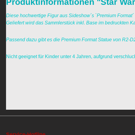
Produktinformationen "Star Wa
Diese hochwertige Figur aus Sideshow´s `Premium Format´ R
Geliefert wird das Sammlerstück inkl. Base im bedruckten Ka
Passend dazu gibt es die Premium Format Statue von R2-D2
Nicht geeignet für Kinder unter 4 Jahren, aufgrund verschluck
Service-Hotline