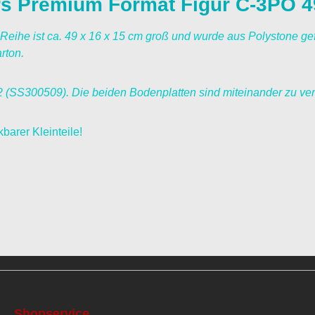
rs Premium Format Figur C-3PO 
eihe ist ca. 49 x 16 x 15 cm groß und wurde aus Polystone gef
rton.
 (SS300509). Die beiden Bodenplatten sind miteinander zu ve
barer Kleinteile!
Shopservice