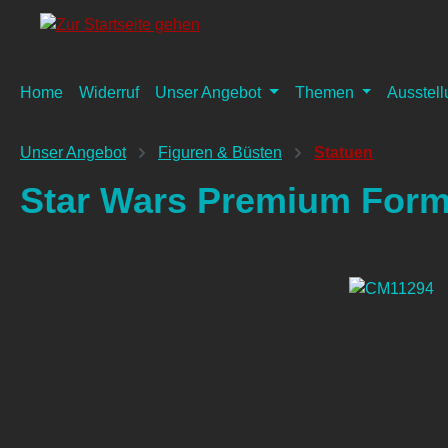
springen
Zur Hauptnavigation springen
Home
Widerruf
Unser Angebot
Themen
Ausstel
Unser Angebot
Figuren & Büsten
Statuen
Star Wars Premium Form
Bildergalerie überspringen