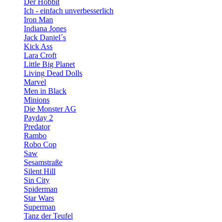
Der Hobbit
Ich - einfach unverbesserlich
Iron Man
Indiana Jones
Jack Daniel´s
Kick Ass
Lara Croft
Little Big Planet
Living Dead Dolls
Marvel
Men in Black
Minions
Die Monster AG
Payday 2
Predator
Rambo
Robo Cop
Saw
Sesamstraße
Silent Hill
Sin City
Spiderman
Star Wars
Superman
Tanz der Teufel