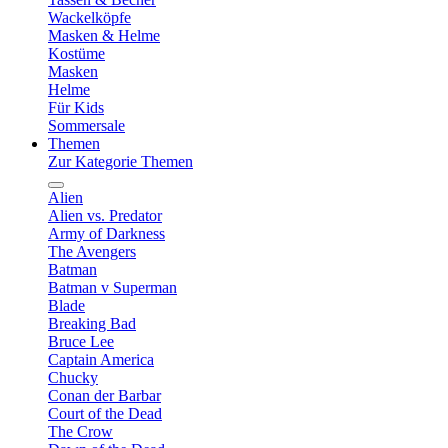
Wackelköpfe
Masken & Helme
Kostüme
Masken
Helme
Für Kids
Sommersale
Themen
Zur Kategorie Themen
Alien
Alien vs. Predator
Army of Darkness
The Avengers
Batman
Batman v Superman
Blade
Breaking Bad
Bruce Lee
Captain America
Chucky
Conan der Barbar
Court of the Dead
The Crow