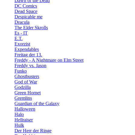
Dawn of the Dead
DC Comics
Dead Space
Despicable me
Dracula
The Elder Skrolls
Es - IT
E.T.
Exorzist
Expendables
Freitag der 13.
Freddy - A Nightmare on Elm Street
Freddy vs. Jason
Funko
Ghostbusters
God of War
Godzilla
Green Hornet
Gremlins
Guardian of the Galaxy
Halloween
Halo
Hellraiser
Hulk
Der Herr der Ringe