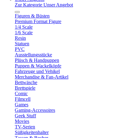
Zur Kategorie Unser Angebot
Figuren & Büsten
Premium Format Figure
1/4 Scale
1/6 Scale
Resin
Statuen
PVC
Ausstellungsstücke
Plüsch & Handpuppen
Puppen & Wackelköpfe
Fahrzeuge und Vehikel
Merchandise & Fan-Artikel
Bettwäsche
Brettspiele
Comic
Filmcell
Games
Gaming-Accessoires
Geek Stuff
Movies
TV-Serien
Süßigkeitenhalter
Tassen & Becher