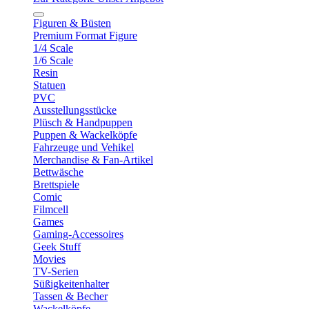
Figuren & Büsten
Premium Format Figure
1/4 Scale
1/6 Scale
Resin
Statuen
PVC
Ausstellungsstücke
Plüsch & Handpuppen
Puppen & Wackelköpfe
Fahrzeuge und Vehikel
Merchandise & Fan-Artikel
Bettwäsche
Brettspiele
Comic
Filmcell
Games
Gaming-Accessoires
Geek Stuff
Movies
TV-Serien
Süßigkeitenhalter
Tassen & Becher
Wackelköpfe