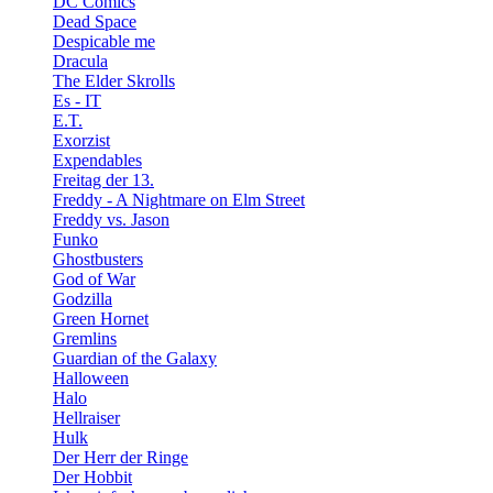
DC Comics
Dead Space
Despicable me
Dracula
The Elder Skrolls
Es - IT
E.T.
Exorzist
Expendables
Freitag der 13.
Freddy - A Nightmare on Elm Street
Freddy vs. Jason
Funko
Ghostbusters
God of War
Godzilla
Green Hornet
Gremlins
Guardian of the Galaxy
Halloween
Halo
Hellraiser
Hulk
Der Herr der Ringe
Der Hobbit