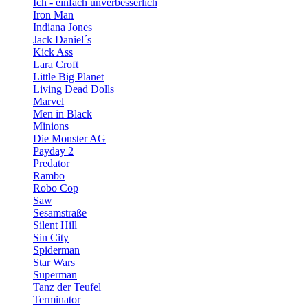
Ich - einfach unverbesserlich
Iron Man
Indiana Jones
Jack Daniel´s
Kick Ass
Lara Croft
Little Big Planet
Living Dead Dolls
Marvel
Men in Black
Minions
Die Monster AG
Payday 2
Predator
Rambo
Robo Cop
Saw
Sesamstraße
Silent Hill
Sin City
Spiderman
Star Wars
Superman
Tanz der Teufel
Terminator