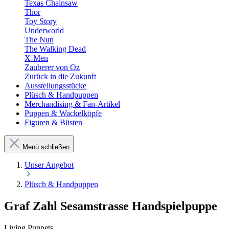
Texas Chainsaw
Thor
Toy Story
Underworld
The Nun
The Walking Dead
X-Men
Zauberer von Oz
Zurück in die Zukunft
Ausstellungsstücke
Plüsch & Handpuppen
Merchandising & Fan-Artikel
Puppen & Wackelköpfe
Figuren & Büsten
Menü schließen
Unser Angebot
Plüsch & Handpuppen
Graf Zahl Sesamstrasse Handspielpuppe
Living Puppets