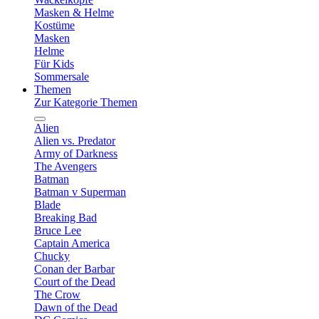
Masken & Helme
Kostüme
Masken
Helme
Für Kids
Sommersale
Themen
Zur Kategorie Themen
Alien
Alien vs. Predator
Army of Darkness
The Avengers
Batman
Batman v Superman
Blade
Breaking Bad
Bruce Lee
Captain America
Chucky
Conan der Barbar
Court of the Dead
The Crow
Dawn of the Dead