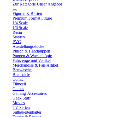
Zur Kategorie Unser Angebot
Figuren & Büsten
Premium Format Figure
1/4 Scale
1/6 Scale
Resin
Statuen
PVC
Ausstellungsstücke
Plüsch & Handpuppen
Puppen & Wackelköpfe
Fahrzeuge und Vehikel
Merchandise & Fan-Artikel
Bettwäsche
Brettspiele
Comic
Filmcell
Games
Gaming-Accessoires
Geek Stuff
Movies
TV-Serien
Süßigkeitenhalter
Tassen & Becher