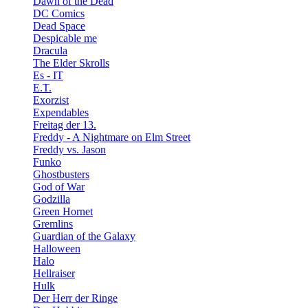
Dawn of the Dead
DC Comics
Dead Space
Despicable me
Dracula
The Elder Skrolls
Es - IT
E.T.
Exorzist
Expendables
Freitag der 13.
Freddy - A Nightmare on Elm Street
Freddy vs. Jason
Funko
Ghostbusters
God of War
Godzilla
Green Hornet
Gremlins
Guardian of the Galaxy
Halloween
Halo
Hellraiser
Hulk
Der Herr der Ringe