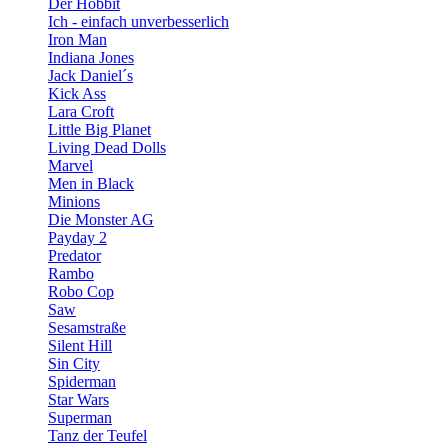
Der Hobbit
Ich - einfach unverbesserlich
Iron Man
Indiana Jones
Jack Daniel´s
Kick Ass
Lara Croft
Little Big Planet
Living Dead Dolls
Marvel
Men in Black
Minions
Die Monster AG
Payday 2
Predator
Rambo
Robo Cop
Saw
Sesamstraße
Silent Hill
Sin City
Spiderman
Star Wars
Superman
Tanz der Teufel