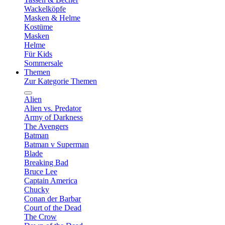
Wackelköpfe
Masken & Helme
Kostüme
Masken
Helme
Für Kids
Sommersale
Themen
Zur Kategorie Themen
Alien
Alien vs. Predator
Army of Darkness
The Avengers
Batman
Batman v Superman
Blade
Breaking Bad
Bruce Lee
Captain America
Chucky
Conan der Barbar
Court of the Dead
The Crow