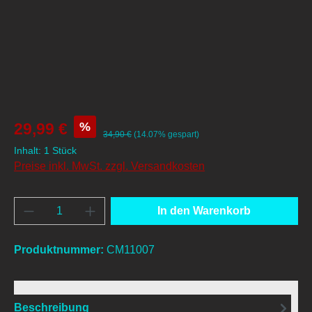
%
29,99 €
34,90 €
(14.07% gespart)
Inhalt:
1 Stück
Preise inkl. MwSt. zzgl. Versandkosten
Produkt Anzahl: Gib den gewünschten Wert e
In den Warenkorb
Produktnummer:
CM11007
Beschreibung