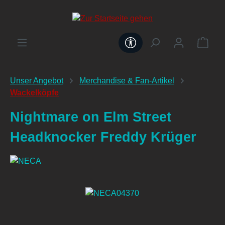
alt springen
Werkzeugleiste anzeig
Unser Angebot
Merchandise & Fan-Artikel
Wackelköpfe
Nightmare on Elm Street
Headknocker Freddy Krüger
Bildergalerie überspringen