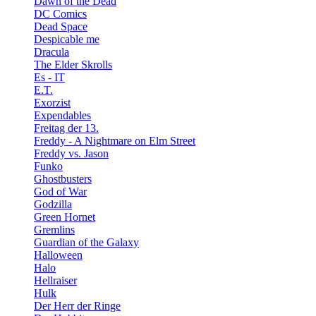
Dawn of the Dead
DC Comics
Dead Space
Despicable me
Dracula
The Elder Skrolls
Es - IT
E.T.
Exorzist
Expendables
Freitag der 13.
Freddy - A Nightmare on Elm Street
Freddy vs. Jason
Funko
Ghostbusters
God of War
Godzilla
Green Hornet
Gremlins
Guardian of the Galaxy
Halloween
Halo
Hellraiser
Hulk
Der Herr der Ringe