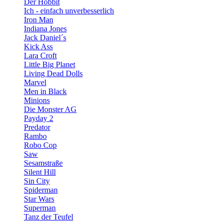
Der Hobbit
Ich - einfach unverbesserlich
Iron Man
Indiana Jones
Jack Daniel´s
Kick Ass
Lara Croft
Little Big Planet
Living Dead Dolls
Marvel
Men in Black
Minions
Die Monster AG
Payday 2
Predator
Rambo
Robo Cop
Saw
Sesamstraße
Silent Hill
Sin City
Spiderman
Star Wars
Superman
Tanz der Teufel