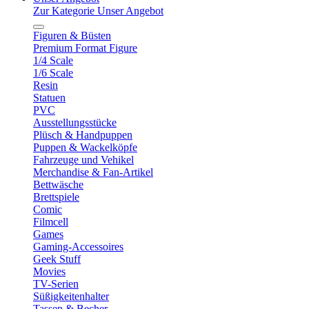
Zur Kategorie Unser Angebot
Figuren & Büsten
Premium Format Figure
1/4 Scale
1/6 Scale
Resin
Statuen
PVC
Ausstellungsstücke
Plüsch & Handpuppen
Puppen & Wackelköpfe
Fahrzeuge und Vehikel
Merchandise & Fan-Artikel
Bettwäsche
Brettspiele
Comic
Filmcell
Games
Gaming-Accessoires
Geek Stuff
Movies
TV-Serien
Süßigkeitenhalter
Tassen & Becher