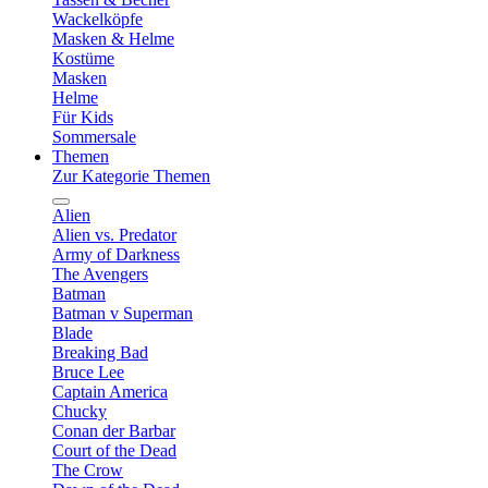
Wackelköpfe
Masken & Helme
Kostüme
Masken
Helme
Für Kids
Sommersale
Themen
Zur Kategorie Themen
Alien
Alien vs. Predator
Army of Darkness
The Avengers
Batman
Batman v Superman
Blade
Breaking Bad
Bruce Lee
Captain America
Chucky
Conan der Barbar
Court of the Dead
The Crow