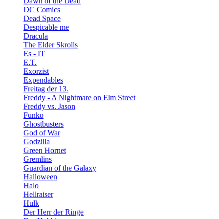
Dawn of the Dead
DC Comics
Dead Space
Despicable me
Dracula
The Elder Skrolls
Es - IT
E.T.
Exorzist
Expendables
Freitag der 13.
Freddy - A Nightmare on Elm Street
Freddy vs. Jason
Funko
Ghostbusters
God of War
Godzilla
Green Hornet
Gremlins
Guardian of the Galaxy
Halloween
Halo
Hellraiser
Hulk
Der Herr der Ringe