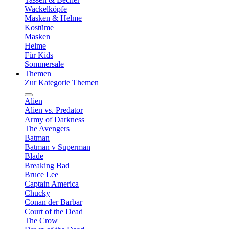
Wackelköpfe
Masken & Helme
Kostüme
Masken
Helme
Für Kids
Sommersale
Themen
Zur Kategorie Themen
Alien
Alien vs. Predator
Army of Darkness
The Avengers
Batman
Batman v Superman
Blade
Breaking Bad
Bruce Lee
Captain America
Chucky
Conan der Barbar
Court of the Dead
The Crow