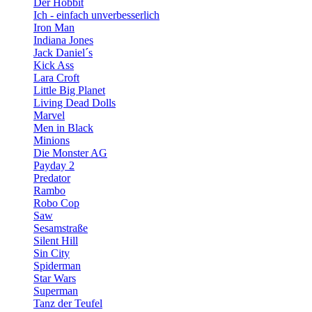
Der Hobbit
Ich - einfach unverbesserlich
Iron Man
Indiana Jones
Jack Daniel´s
Kick Ass
Lara Croft
Little Big Planet
Living Dead Dolls
Marvel
Men in Black
Minions
Die Monster AG
Payday 2
Predator
Rambo
Robo Cop
Saw
Sesamstraße
Silent Hill
Sin City
Spiderman
Star Wars
Superman
Tanz der Teufel