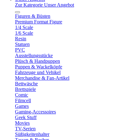
Zur Kategorie Unser Angebot
Figuren & Büsten
Premium Format Figure
1/4 Scale
1/6 Scale
Resin
Statuen
PVC
Ausstellungsstücke
Plüsch & Handpuppen
Puppen & Wackelköpfe
Fahrzeuge und Vehikel
Merchandise & Fan-Artikel
Bettwäsche
Brettspiele
Comic
Filmcell
Games
Gaming-Accessoires
Geek Stuff
Movies
TV-Serien
Süßigkeitenhalter
Tassen & Becher