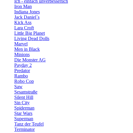
Ich - einfach unverbesserlich
Iron Man
Indiana Jones
Jack Daniel´s
Kick Ass
Lara Croft
Little Big Planet
Living Dead Dolls
Marvel
Men in Black
Minions
Die Monster AG
Payday 2
Predator
Rambo
Robo Cop
Saw
Sesamstraße
Silent Hill
Sin City
Spiderman
Star Wars
Superman
Tanz der Teufel
Terminator