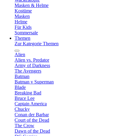
Masken & Helme
Kostüme
Masken
Helme
Für Kids
Sommersale
Themen
Zur Kategorie Themen
Alien
Alien vs. Predator
Army of Darkness
The Avengers
Batman
Batman v Superman
Blade
Breaking Bad
Bruce Lee
Captain America
Chucky
Conan der Barbar
Court of the Dead
The Crow
Dawn of the Dead