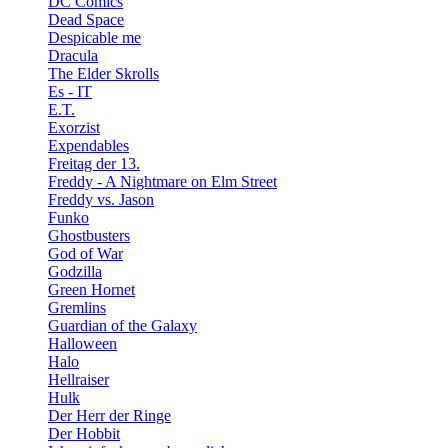
DC Comics
Dead Space
Despicable me
Dracula
The Elder Skrolls
Es - IT
E.T.
Exorzist
Expendables
Freitag der 13.
Freddy - A Nightmare on Elm Street
Freddy vs. Jason
Funko
Ghostbusters
God of War
Godzilla
Green Hornet
Gremlins
Guardian of the Galaxy
Halloween
Halo
Hellraiser
Hulk
Der Herr der Ringe
Der Hobbit