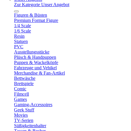
Zur Kategorie Unser Angebot
Figuren & Büsten
Premium Format Figure
1/4 Scale
1/6 Scale
Resin
Statuen
PVC
Ausstellungsstücke
Plüsch & Handpuppen
Puppen & Wackelköpfe
Fahrzeuge und Vehikel
Merchandise & Fan-Artikel
Bettwäsche
Brettspiele
Comic
Filmcell
Games
Gaming-Accessoires
Geek Stuff
Movies
TV-Serien
Süßigkeitenhalter
Tassen & Becher