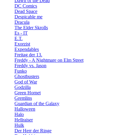
Dawn of the Dead
DC Comics
Dead Space
Despicable me
Dracula
The Elder Skrolls
Es - IT
E.T.
Exorzist
Expendables
Freitag der 13.
Freddy - A Nightmare on Elm Street
Freddy vs. Jason
Funko
Ghostbusters
God of War
Godzilla
Green Hornet
Gremlins
Guardian of the Galaxy
Halloween
Halo
Hellraiser
Hulk
Der Herr der Ringe