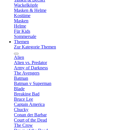
Wackelköpfe
Masken & Helme
Kostüme
Masken
Helme
Für Kids
Sommersale
Themen
Zur Kategorie Themen
Alien
Alien vs. Predator
Army of Darkness
The Avengers
Batman
Batman v Superman
Blade
Breaking Bad
Bruce Lee
Captain America
Chucky
Conan der Barbar
Court of the Dead
The Crow