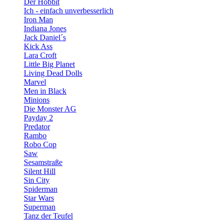
Der Hobbit
Ich - einfach unverbesserlich
Iron Man
Indiana Jones
Jack Daniel´s
Kick Ass
Lara Croft
Little Big Planet
Living Dead Dolls
Marvel
Men in Black
Minions
Die Monster AG
Payday 2
Predator
Rambo
Robo Cop
Saw
Sesamstraße
Silent Hill
Sin City
Spiderman
Star Wars
Superman
Tanz der Teufel