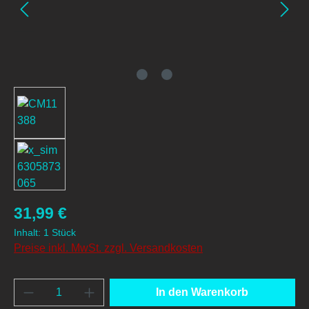
31,99 €
Inhalt:
1 Stück
Preise inkl. MwSt. zzgl. Versandkosten
Produkt Anzahl: Gib den gewünschten Wert e
In den Warenkorb