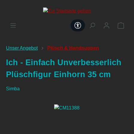
alt springen
Werkzeugleiste anzeig
Unser Angebot
Plüsch & Handpuppen
Ich - Einfach Unverbesserlich
Plüschfigur Einhorn 35 cm
Simba
Bildergalerie überspringen