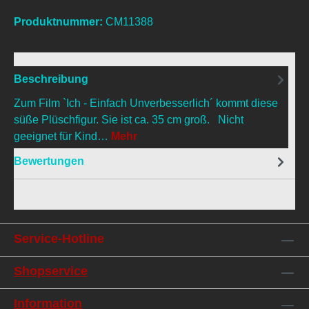
Produktnummer:
CM11388
Beschreibung
Zum Film `Ich - Einfach Unverbesserlich´ kommt diese
süße Plüschfigur. Sie ist ca. 35 cm groß. Nicht
geeignet für Kind…
Mehr
Bewertungen
Service-Hotline
Shopservice
Information