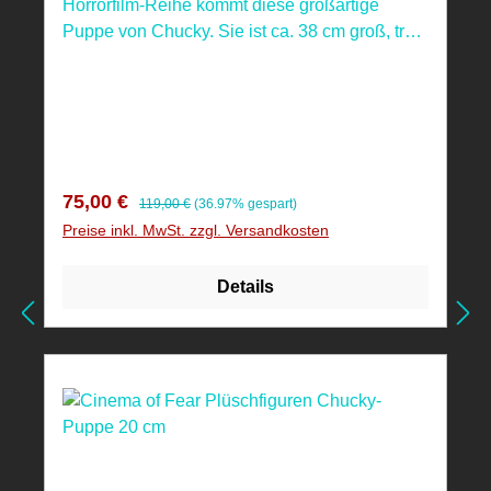
Horrorfilm-Reihe kommt diese großartige
Puppe von Chucky. Sie ist ca. 38 cm groß, trägt
echte Stoffkleidung und verfügt über eine
eingebaute Soundfunktion. Nicht geeignet für
Kinder unter 4 Jahren, aufgrund
verschluckbarer Kleinteile!
Verkaufspreis:
Regulärer Preis:
75,00 €
119,00 €
(36.97% gespart)
Preise inkl. MwSt. zzgl. Versandkosten
Details