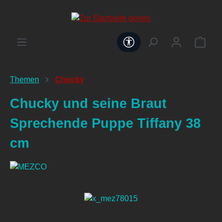
alt springen
Werkzeugleiste anzeig
Themen
Chucky
Chucky und seine Braut
Sprechende Puppe Tiffany 38
cm
Bildergalerie überspringen