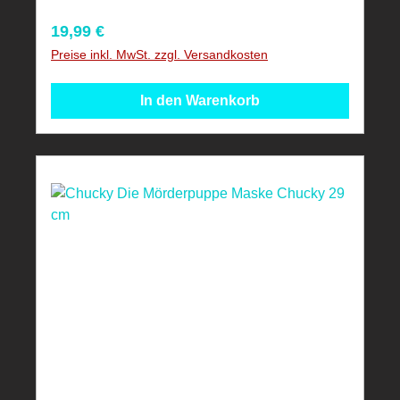
Regulärer Preis:
19,99 €
Preise inkl. MwSt. zzgl. Versandkosten
In den Warenkorb