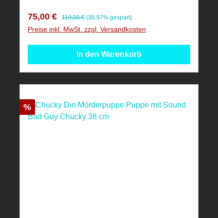
Verkaufspreis:
Regulärer Preis:
75,00 €
119,00 €
(36.97% gespart)
Preise inkl. MwSt. zzgl. Versandkosten
In den Warenkorb
Rabatt
%