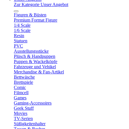
Zur Kategorie Unser Angebot
Figuren & Büsten
Premium Format Figure
1/4 Scale
1/6 Scale
Resin
Statuen
PVC
Ausstellungsstücke
Plüsch & Handpuppen
Puppen & Wackelköpfe
Fahrzeuge und Vehikel
Merchandise & Fan-Artikel
Bettwäsche
Brettspiele
Comic
Filmcell
Games
Gaming-Accessoires
Geek Stuff
Movies
TV-Serien
Süßigkeitenhalter
Tassen & Becher