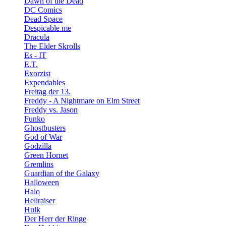
Dawn of the Dead
DC Comics
Dead Space
Despicable me
Dracula
The Elder Skrolls
Es - IT
E.T.
Exorzist
Expendables
Freitag der 13.
Freddy - A Nightmare on Elm Street
Freddy vs. Jason
Funko
Ghostbusters
God of War
Godzilla
Green Hornet
Gremlins
Guardian of the Galaxy
Halloween
Halo
Hellraiser
Hulk
Der Herr der Ringe