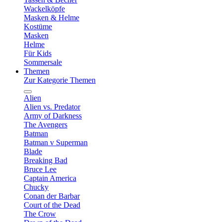
Wackelköpfe
Masken & Helme
Kostüme
Masken
Helme
Für Kids
Sommersale
Themen
Zur Kategorie Themen
Alien
Alien vs. Predator
Army of Darkness
The Avengers
Batman
Batman v Superman
Blade
Breaking Bad
Bruce Lee
Captain America
Chucky
Conan der Barbar
Court of the Dead
The Crow