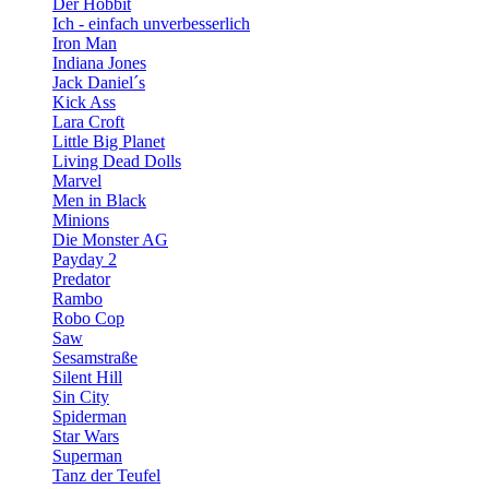
Der Hobbit
Ich - einfach unverbesserlich
Iron Man
Indiana Jones
Jack Daniel´s
Kick Ass
Lara Croft
Little Big Planet
Living Dead Dolls
Marvel
Men in Black
Minions
Die Monster AG
Payday 2
Predator
Rambo
Robo Cop
Saw
Sesamstraße
Silent Hill
Sin City
Spiderman
Star Wars
Superman
Tanz der Teufel